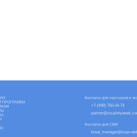
МАХ
Контакты для партнеров и эк
Я ПРОГРАММА
+7 (499) 760-34-74
ИКАМ
РЫ
partner@rusafetyweek.c
КА
И
Контакты для СМИ
ТЫ
kreat_manager@expo-elek